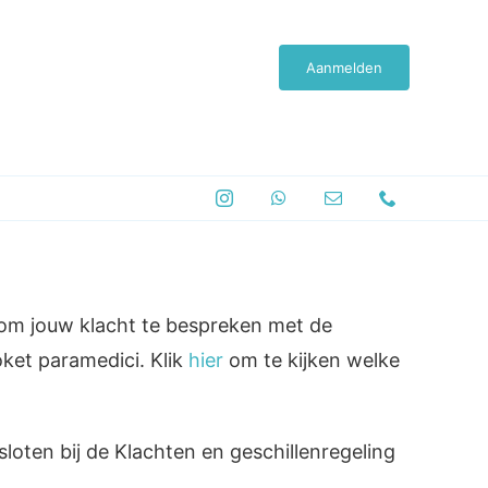
atiekundige zorg
Contact
Aanmelden
k om jouw klacht te bespreken met de
oket paramedici. Klik
hier
om te kijken welke
oten bij de Klachten en geschillenregeling