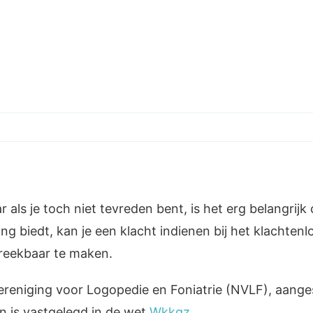
ome
Over mij
Preverbaal
Spraak en taal
Lact
g
ls je toch niet tevreden bent, is het erg belangrij
ng biedt, kan je een klacht indienen bij het klachtenl
reekbaar te maken.
reniging voor Logopedie en Foniatrie (NVLF), aangesl
n is vastgelegd in de wet
Wkkgz
.