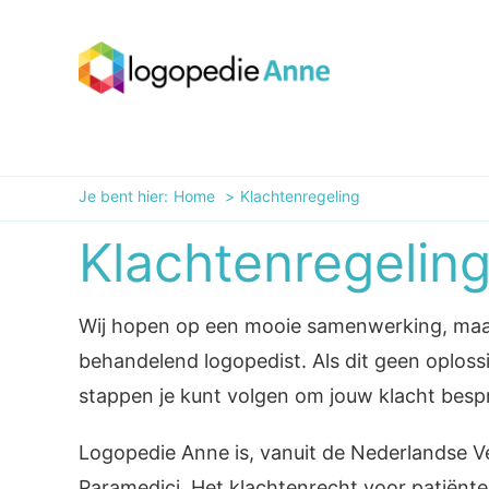
Ga
naar
H
inhoud
Je bent hier:
Home
Klachtenregeling
Klachtenregelin
Wij hopen op een mooie samenwerking, maar a
behandelend logopedist. Als dit geen oplossi
stappen je kunt volgen om jouw klacht besp
Logopedie Anne is, vanuit de Nederlandse Ve
Paramedici. Het klachtenrecht voor patiënte